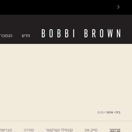
חדש
הנמכרי
בית
איפור
פנים
פריימר
מייק-אפ
קונסילר וקורקטור
פודרה
מברשות