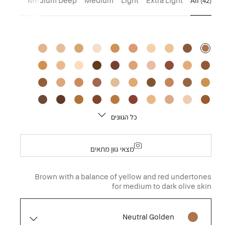
Deep
Medium Deep
Medium
Light
Extra Light
All
(42)
כל הגוונים
מצאי גוון מתאים
Brown with a balance of yellow and red undertones
for medium to dark olive skin
Neutral Golden