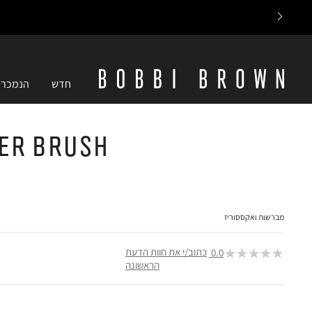
חדש
הנמכרי
er Brush
מברשות ואקססוריז
כתוב/י את חוות הדעת
0.0
הראשונה