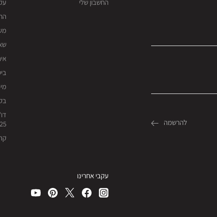
החשבון שלי
עק
החז
מש
שאל
אית
ביט
מימו
בקש
דו"
25
קרי
עקבי אחרינו