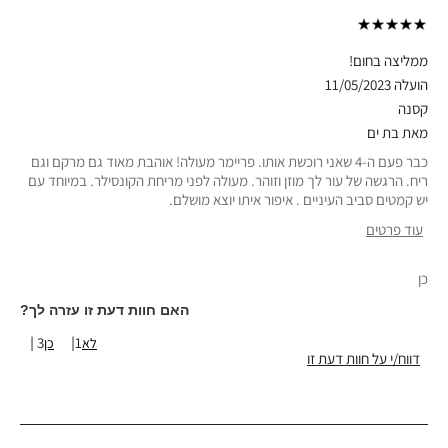
ממליצה בחום!
הועלה
11/05/2023
קסנה
מאת
בת ים
כבר פעם ה-4 שאני רוכשת אותו. פריימר מעולה! אוהבת מאוד גם מרקם וגם
ריח. הרגשה של עור לך מוזן וזוהר. מעולה לפני מריחת הקונסילר. במיוחד עם
יש קמטים סביב העיניים . איפור איתו יוצא מושלם.
עוד פרטים
סוג עור
רגיל
כן
גוון עור
בהיר-בינוני
אבחון העור
אנטי אייג'ינג
האם חוות דעת זו עזרה לך?
טווח גילאים
45-54
3
1
דווח/י על חוות דעת זו
יתרונות המוצר
זוהר טבעי, מחמיא וטבעי, נוח ללבישה, קל להנחה,
תוצאות מיידיות