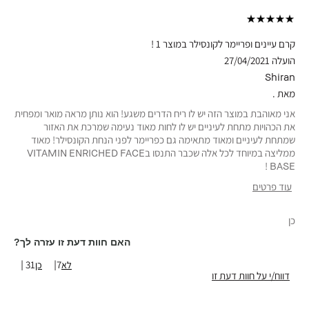
קרם עיינים ופריימר לקונסילר במוצר 1 !
הועלה
27/04/2021
Shiran
מאת
.
אני מאוהבת במוצר הזה יש לו ריח הדרים משגע! הוא נותן מראה מואר ומפחית
את הכהויות מתחת לעיניים יש לו לחות מאוד נעימה שמרכת את האזור
שמתחת לעיניים ומאוד מתאימה גם כפריימר לפני הנחת הקונסילר! מאוד
ממליצה במיוחד לכל אלה שכבר התנסו בVITAMIN ENRICHED FACE
BASE !
עוד פרטים
טווח גילאים
25-34
כן
האם חוות דעת זו עזרה לך?
31
7
דווח/י על חוות דעת זו