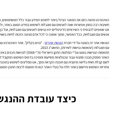
האינטרנט מהווה כיום את המאגר הגדול ביותר לחופש המידע עבור כלל המשתמשים, ומ
חשיבות רבה במתן אפשרות שווה לאנשים עם מוגבלות לשימוש במידע המוצג באתר, ולא
אנו שואפים להבטיח כי השירותים הדיגיטליים יהיו נגישים לאנשים עם מוגבלויות, ועל
אנשים עם מוגבלויות, ככל האפשר, מתוך אמונה כי לכל אדם מגיעה הזכות לחיות בשוויון,
הנגשת אתר זה בוצעה על ידי חברת
הנגשת אתרים
- "נגיש בקליק". אתר האינטרנט עומ
עם מוגבלות (התאמות נגישות לשירות), התשע"ג 2013.
התאמות הנגישות בוצעו עפ"י המלצות התקן הישראלי (ת"י 5568) לנגישות תכנים באינטרנט ברמת AA ומסמך WCAG2.0 הבינלאומי.
האתר מספק מבנה סמנטי עבור טכנולוגיות מסייעות ותמיכה בדפוס השימוש המקובל 
לשם קבלת חווית גלישה מיטבית עם תוכנת הקראת מסך, אנו ממליצים לשימוש בתוכנת NVDA העדכנית ביותר
אחריות השימוש והיישום באתר חלה על בעלי האתר ו/או מי מטעמו לרבות התוכן המוצ
כיצד עובדת ההנגש