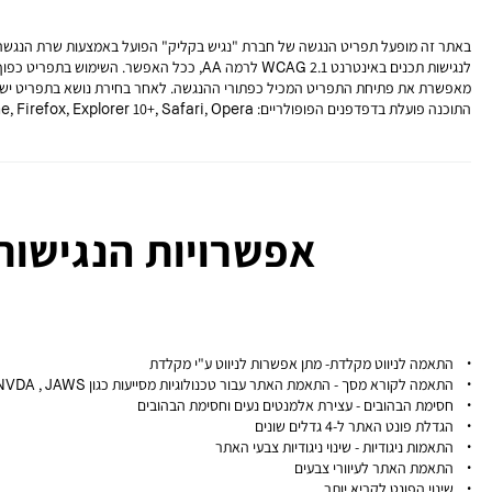
באתר זה מופעל תפריט הנגשה של חברת "נגיש בקליק" הפועל באמצעות שרת הנגשה 
לנגישות תכנים באינטרנט WCAG 2.1 לרמה AA, ככל האפשר. השימוש בתפריט כפוף
מאפשרת את פתיחת התפריט המכיל כפתורי ההנגשה. לאחר בחירת נושא בתפריט יש 
התוכנה פועלת בדפדפנים הפופולריים: Chrome, Firefox, Explorer 10+, Safari, Opera.
אפשרויות הנגישות
• התאמה לניווט מקלדת- מתן אפשרות לניווט ע"י מקלדת
• התאמה לקורא מסך - התאמת האתר עבור טכנולוגיות מסייעות כגון NVDA , JAWS
• חסימת הבהובים - עצירת אלמנטים נעים וחסימת הבהובים
• הגדלת פונט האתר ל-4 גדלים שונים
• התאמות ניגודיות - שינוי ניגודיות צבעי האתר
• התאמת האתר לעיוורי צבעים
• שינוי הפונט לקריא יותר