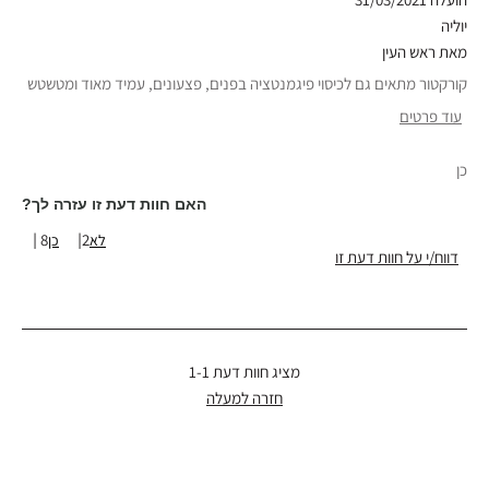
יוליה
מאת
ראש העין
קורקטור מתאים גם לכיסוי פיגמנטציה בפנים, פצעונים, עמיד מאוד ומטשטש
עוד פרטים
סוג עור
יבש
כן
גוון עור
בהיר-בינוני
אבחון העור
אדמומיות, חוסר אחידות בעור, פיגמנטציה
האם חוות דעת זו עזרה לך?
טווח גילאים
35-44
8
2
דווח/י על חוות דעת זו
יתרונות המוצר
מחמיא וטבעי, מעניק כיסוי, נוח ללבישה, עמיד, קל
להנחה, תוצאות מיידיות
מציג חוות דעת
1-1
חזרה למעלה