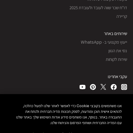
דו"ח שכר שווה לעובד ולעובדת 2025
קריירה
שירותים באתר
ייעוץ מקצועי ב- WhatsApp
נסי את הגוון
שירות לקוחות
עקבי אחרינו
כל הזכויות שמורות, © Bobbi Brown Professional Cosmetics, Inc.
אנו משתמשים בקובצי Cookie כדי לאפשר לאתר שלנו לפעול כהלכה,
להתאים אישית תוכן ומודעות, לספק תכונות מדיה חברתית ולנתח את
תנאי שימוש ותקנון האתר
התעבורה באתר. בנוסף, אנו משתפים מידע אודות השימוש שלך באתר שלנו
מדיניות פרטיות
נגישות
עם המדיה החברתית ושותפי הפרסום והניתוח שלנו.
מפת אתר
ניהול עוגיות אתר