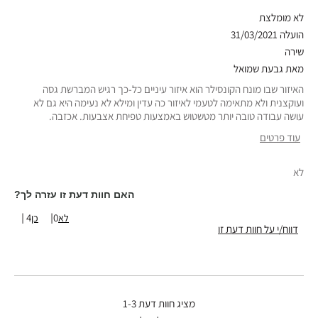
לא מומלצת
הועלה
31/03/2021
שירה
מאת
גבעת שמואל
האיזור שבו מונח הקונסילר הוא איזור עיניים כל-כך רגיש המברשת גסה
ועוקצנית ולא מתאימה לטעמי לאיזור כה עדין ומילא לא נעימה היא גם לא
עושה עבודה טובה יותר מטשטוש באמצעות טפיחת אצבעות. אכזבה.
עוד פרטים
סוג עור
רגיל
לא
גוון עור
בהיר-בינוני
טווח גילאים
25-34
האם חוות דעת זו עזרה לך?
4
0
דווח/י על חוות דעת זו
מציג חוות דעת
1-3