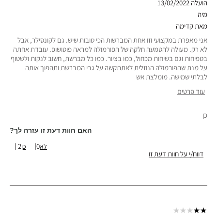
הועלה
13/02/2022
מיה
מאת
קדימה
אני מאפרת במקצועי וזו אחת המברשות הכי טובות שיש. גם לקונסילר, אבל
לא רק. מעולה להטמעה חלקה של הפורמולה למראה פוטושופ. עובדת אחתה
בטפיחות וגם בשיחות מכחול, כמו בציור. כמו כל מברשת, חשוב לנקות ולשטוף
על מנת שהפורמולה הנוזלית לאתתקשה על גבי המברשת ותהפוך אותה
לבלתי שמישה. מומלצת אש
עוד פרטים
סוג עור
רגיל
כן
גוון עור
בהיר-בינוני
טווח גילאים
45-54
האם חוות דעת זו עזרה לך?
2
0
דווח/י על חוות דעת זו