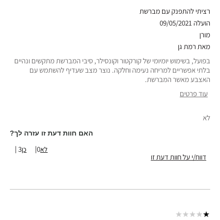
רציתי להתפנק עם מברשת
הועלה
09/05/2021
מורן
מאת
רמת גן
בפועל, בשימוש יומיומי של קורקטור וקונסילר, סיבי המברשת מתקשים ונהיים
בלתי אפשריים למריחה נעימה וחלקה. נוצר מצב שעדיף להשתמש עם
האצבע מאשר המברשת.
עוד פרטים
סוג עור
רגיל
לא
גוון עור
בהיר-בינוני
אבחון העור
פיגמנטציה
האם חוות דעת זו עזרה לך?
טווח גילאים
25-34
3
0
דווח/י על חוות דעת זו