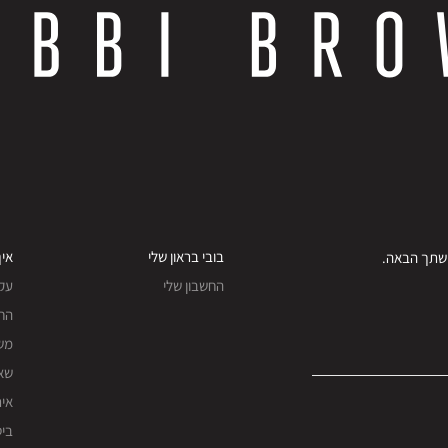
בובי בראון שלי
איך
החשבון שלי
עק
החז
מש
שאל
אית
ביט