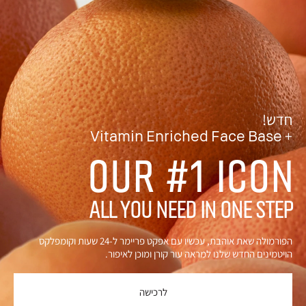
חדש!
Vitamin Enriched Face Base +
OUR #1 ICON
ALL YOU NEED IN ONE STEP
הפורמולה שאת אוהבת, עכשיו עם אפקט פריימר ל-24 שעות וקומפלקס
הויטמינים החדש שלנו למראה עור קורן ומוכן לאיפור.
לרכישה