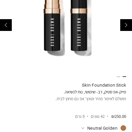
ner
Skin Foundation Stick
מייק-אפ סטיק, רב- שימושי, נוח לנשיאה.
אייל
מושלם לאיפור מהיר וטאץ' אפ גם מחוץ לבית.
לתיח
₪250.00
42 גוונים
9 גרם
.00
Neutral Golden