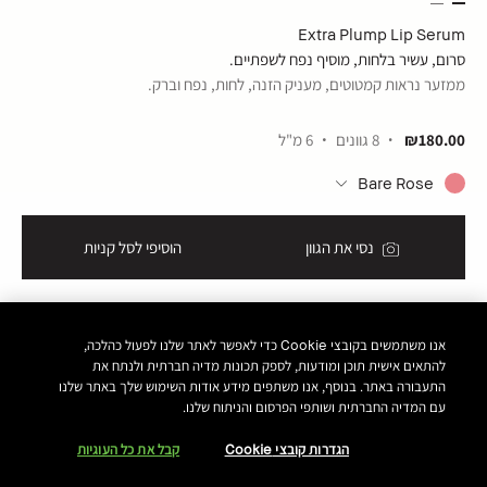
Extra Plump Lip Serum
סרום, עשיר בלחות, מוסיף נפח לשפתיים.
ממזער נראות קמטוטים, מעניק הזנה, לחות, נפח וברק.
₪180.00
8 גוונים
6 מ"ל
Bare Rose
נסי את הגוון
הוסיפי לסל קניות
אנו משתמשים בקובצי Cookie כדי לאפשר לאתר שלנו לפעול כהלכה,
להתאים אישית תוכן ומודעות, לספק תכונות מדיה חברתית ולנתח את
התעבורה באתר. בנוסף, אנו משתפים מידע אודות השימוש שלך באתר שלנו
עם המדיה החברתית ושותפי הפרסום והניתוח שלנו.
הגדרות קובצי Cookie
קבל את כל העוגיות