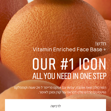
חדש!
Vitamin Enriched Face Base +
OUR #1 ICON
ALL YOU NEED IN ONE STEP
הפורמולה שאת אוהבת, עכשיו עם אפקט פריימר ל-24 שעות וקומפלקס
הויטמינים החדש שלנו למראה עור קורן ומוכן לאיפור.
לרכישה