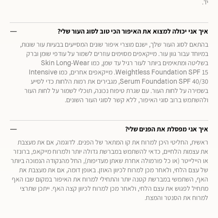
יד.
איך אני יכולה למצוא את האיפור הכי טוב לסוג העור שלי?
בהתאם לסוג העור שלך, ישנם מוצרי איפור שונים המסייעים בבעיות עור שונות,
במיוחד עבור גוון עור. מייקאפים מסוימים עוזרים לשמור על עודפי שומן וברק
בשליטה ומתאימים ביותר לעור רגיל עד שמן, כמו Skin Long-Wear
Weightless Foundation SPF 15. מייקאפים אחרים, כמו Intensive
Serum Foundation SPF 40/30, מגבירים את רמות הלחות כדי לסייע
בשמירה על לחות העור. עם שגרת טיפוח נכונה, תוכלי לשמור על לחות העור
ולהשתמש ברוב סוגי האיפור, ללא קשר לסוגי העור השונים.
איך אני מפסלת את הפנים שלי?
ראשית, החליטי היכן למרוח את קו המתאר של הפנים. לדוגמה, אם את מעצבת
את עצמות הלחיים, כדאי להשתמש במברשת גדולה יותר ולמרוח מייקאפ, ברונזר
או היילייטר (או כל פורמולה אחרת שאתן מעדיפות), החל מהנקודה הנמוכה ביותר
של עצם הלחי, ולאחר מכן למרוח לכיוון האוזן. באופן דומה, אם את מעצבת את
האף, השתמשי במברשת קטנה יותר והתחילי למרוח את האיפור במקום שבו האף
מתחיל לפגוש את עצם הלחי, ולאחר מכן למרוח לכיוון קצה האף. ייתכן שתרצי
למרוח את הסנטר והמצח.