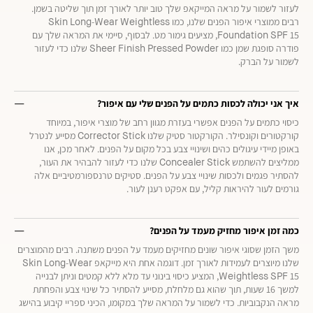
לעזור לשמור על מראה המייקאפ שלך טוב יותר לאורך זמן תוך שליטה בשמן.
רבים ממוצרי איפור הפנים שלנו, כמו Skin Long-Wear Weightless
Foundation SPF 15, מציעים גימור מט. לבסוף, סיימי את המראה שלך עם
פודרה סופגת שמן כמו Sheer Finish Pressed Powder שלנו כדי לעזור
לשמור על הברק.
איך אני יכולה לכסות כתמים על הפנים שלי עם איפור?
כיסוי כתמים על הפנים אפשרי בעזרת מגוון רחב של מוצרי איפור, במיוחד
קורקטורים וקונסילר. הקורקטור סטיק שלנו Corrector Stick מסייע לנטרל
באופן מיידי עיגולים כהים ושינויי צבע בכל מקום על הפנים. לאחר מכן, אנו
ממליצים להשתמש Concealer Stick שלנו כדי לעזור להבהיר את העור,
להסתיר פגמים ולכסות שינויי צבע על הפנים. סטיקים טרנספורמטיביים אלה
גורמים לעור להיראות קליל, עם אפקט רענן לעור.
כמה זמן איפור מחזיק מעמד על הפנים?
משך הזמן שסוגי איפור שונים מחזיקים מעמד על הפנים משתנה. רבים מהמוצרים
שלנו מיוצרים לעמידות לאורך זמן. דוגמה אחת היא מייקאפ Skin Long-Wear
Weightless SPF 15, המציע כיסוי בינוני עד מלא ללא קמטים וניתן לבנייה
למשך 16 שעות, תוך שהוא גם מלחלח, מסייע להסתיר כל שינוי צבע והפחתת
מראה הנקבוביות. כדי לשמור על המראה שלך במקומו, הכיני ספריי קיבוע בהישג