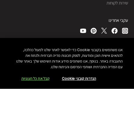
שירות לקוחות
עקבי אחרינו
כל הזכויות שמורות, © Bobbi Brown Professional Cosmetics, Inc.
אנו משתמשים בקובצי Cookie כדי לאפשר לאתר שלנו לפעול כהלכה,
להתאים אישית תוכן ומודעות, לספק תכונות מדיה חברתית ולנתח את
תנאי שימוש ותקנון האתר
התעבורה באתר. בנוסף, אנו משתפים מידע אודות השימוש שלך באתר שלנו
מדיניות פרטיות
נגישות
עם המדיה החברתית ושותפי הפרסום והניתוח שלנו.
מפת אתר
ניהול עוגיות אתר
הגדרות קובצי Cookie
קבל את כל העוגיות