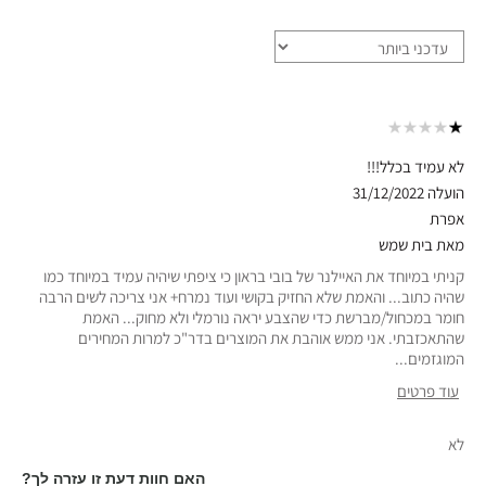
לא עמיד בכלל!!!
הועלה
31/12/2022
אפרת
מאת
בית שמש
קניתי במיוחד את האיילנר של בובי בראון כי ציפתי שיהיה עמיד במיוחד כמו
שהיה כתוב... והאמת שלא החזיק בקושי ועוד נמרח+ אני צריכה לשים הרבה
חומר במכחול/מברשת כדי שהצבע יראה נורמלי ולא מחוק... האמת
שהתאכזבתי. אני ממש אוהבת את המוצרים בדר"כ למרות המחירים
המוגזמים...
עוד פרטים
סוג עור
רגיל
לא
גוון עור
בהיר-בינוני
אבחון העור
פיגמנטציה
האם חוות דעת זו עזרה לך?