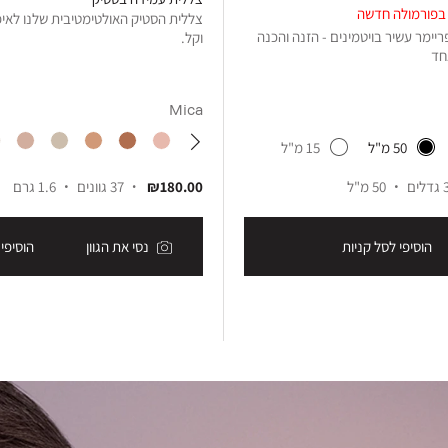
צללית הסטיק האולטימטיבית שלנו לאיפו
יימר עשיר בויטמינים - הזנה והכנה
וקל.
חד
Mica
50 מ"ל
15 מ"ל
גדלים
50 מ"ל
₪180.00
37 גוונים
1.6 גרם
הוסיפי לסל קניות
נסי את הגוון
הוסיפי 