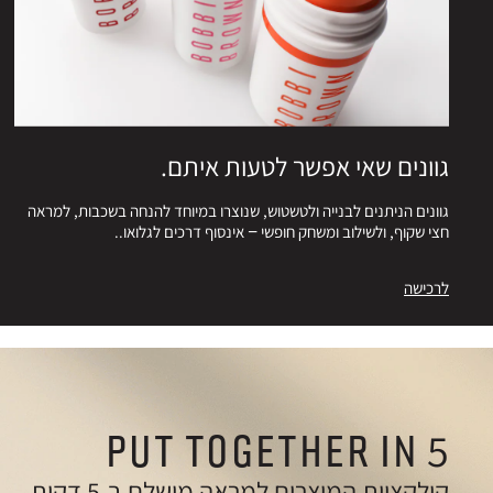
גוונים שאי אפשר לטעות איתם.
גוונים הניתנים לבנייה ולטשטוש, שנוצרו במיוחד להנחה בשכבות, למראה
חצי שקוף, ולשילוב ומשחק חופשי – אינסוף דרכים לגלואו..
לרכישה
PUT TOGETHER IN 5
קולקציית המוצרים למראה מושלם ב-5 דקות