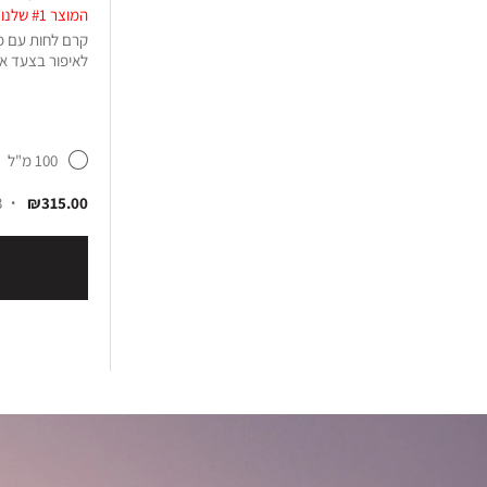
המוצר #1 שלנו בפורמולה חדשה
להסוואת והסתרת פגמים, פיגמנטציה ואדמומיות.
קרם לחות עם פר
(2)
5.0
לאיפור בצעד א
Natural Tan
100 מ"ל
₪185.00
18 גוונים
3 גרם
₪315.00
3 
הוסיפי לסל קניות