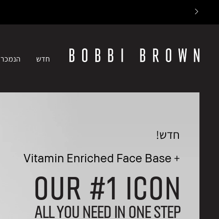
חדש
הנמכרי
חדש!
Vitamin Enriched Face Base +
OUR #1 ICON
ALL YOU NEED IN ONE STEP