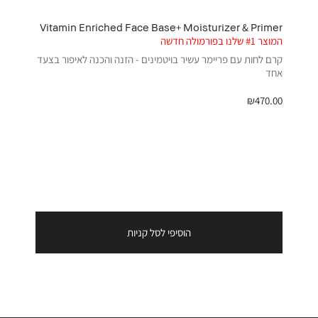
Vitamin Enriched Face Base+ Moisturizer & Primer
Cocoa
המוצר #1 שלנו בפורמולה חדשה
קרם לחות עם פריימר עשיר בויטמינים - הזנה והכנה לאיפור בצעד
אחד
p Pencil
₪470.00
עפרון שפת
עפרון שפת
₪150.00
זמנית חסר
הוסיפי לסל קניות