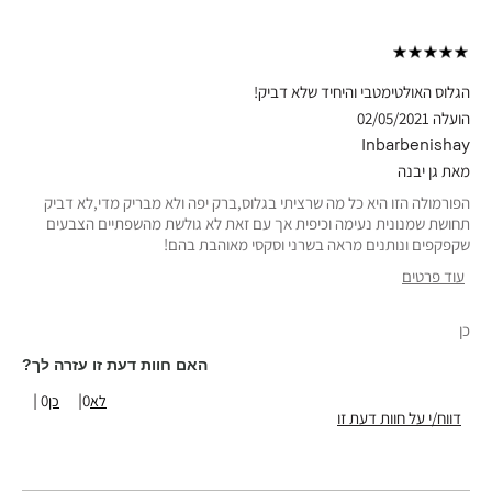
הגלוס האולטימטבי והיחיד שלא דביק!
הועלה
02/05/2021
Inbarbenishay
מאת
גן יבנה
הפורמולה הזו היא כל מה שרציתי בגלוס,ברק יפה ולא מבריק מדי,לא דביק
תחושת שמנונית נעימה וכיפית אך עם זאת לא גולשת מהשפתיים הצבעים
שקפקפים ונותנים מראה בשרני וסקסי מאוהבת בהם!
עוד פרטים
סוג עור
רגיל
כן
גוון עור
בהיר-בינוני
טווח גילאים
19-24
האם חוות דעת זו עזרה לך?
יתרונות המוצר
מחמיא וטבעי, נוח ללבישה, עמיד, קל להנחה,
0
0
תוצאות מיידיות
דווח/י על חוות דעת זו