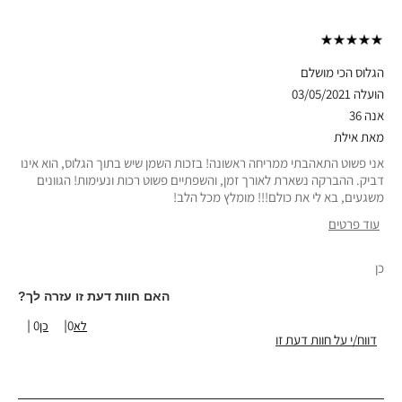
הגלוס הכי מושלם
הועלה
03/05/2021
אנה 36
מאת
אילת
אני פשוט התאהבתי ממריחה ראשונה! בזכות השמן שיש בתוך הגלוס, הוא אינו
דביק. ההברקה נשארת לאורך זמן, והשפתיים פשוט רכות ונעימות! הגוונים
משגעים, בא לי את כולם!!! מומלץ מכל הלב!
עוד פרטים
סוג עור
רגיל
כן
גוון עור
בהיר מאוד-בהיר
אבחון העור
אדמומיות
האם חוות דעת זו עזרה לך?
טווח גילאים
35-44
0
0
דווח/י על חוות דעת זו
יתרונות המוצר
זוהר טבעי, מחמיא וטבעי, נוח ללבישה, קל להנחה