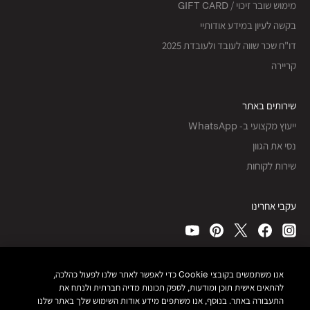
מימוש שובר זיכוי / GIFT CARD
בקשה לעיון במידע אודותיי
דו"ח שכר שווה לעובד ולעובדת 2025
קריירה
שירותים באתר
ייעוץ מקצועי ב- WhatsApp
נסי את הגוון
שירות לקוחות
עקבי אחרינו
כל הזכויות שמורות, © Bobbi Brown Professional Cosmetics, Inc.
אנו משתמשים בקובצי Cookie כדי לאפשר לאתר שלנו לפעול כהלכה,
להתאים אישית תוכן ומודעות, לספק תכונות מדיה חברתית ולנתח את
תנאי שימוש ותקנון האתר
התעבורה באתר. בנוסף, אנו משתפים מידע אודות השימוש שלך באתר שלנו
מדיניות פרטיות