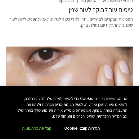
התחילי בטיפוח העור · סרטון באורך 1:21 דקות
טיפוח עור לבוקר לעור שמן
הפכי את הבקרים לבהירים יותר. למדי כיצד לנקות, לאזן ולהעניק לחות לעור
שמנוני להתחלת יום נטולת ברק.
אנו משתמשים בקובצי Cookie כדי לאפשר לאתר שלנו לפעול כהלכה,
להתאים אישית תוכן ומודעות, לספק תכונות מדיה חברתית ולנתח את
התעבורה באתר. בנוסף, אנו משתפים מידע אודות השימוש שלך באתר שלנו
עם המדיה החברתית ושותפי הפרסום והניתוח שלנו.
הגדרות קובצי Cookie
קבל את כל העוגיות