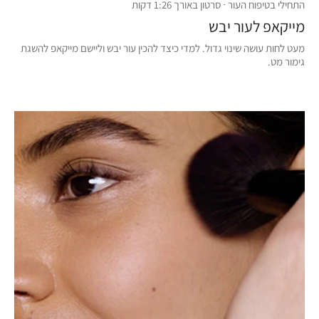
התחילי בטיפוח העור · סרטון באורך 1:26 דקות
מייקאפ לעור יבש
מעט לחות עושה שינוי גדול. למדי כיצד להכין עור יבש וליישם מייקאפ להשגת
גימור מט.